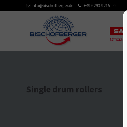
info@bischofberger.de
+49 6293 9215 - 0
Single drum rollers