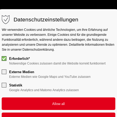
Datenschutzeinstellungen
HOME
SERVICES
PRODUCTS
Wir verwenden Cookies und ähnliche Technologien, um Ihre Erfahrung auf
unserer Website zu verbessern. Einige Cookies sind für die grundlegende
Funktionalität erforderlich, während andere dazu beitragen, die Nutzung zu
analysieren und unsere Dienste zu optimieren. Detaillierte Informationen finden
Sie in unserer Datenschutzerklärung.
Erforderlich*
Notwendige Cookies zulassen damit die Website korrekt funktioniert
Externe Medien
Externe Medien wie Google Maps und YouTube zulassen
Statistik
Google Analytics und Matomo Analytics zulassen