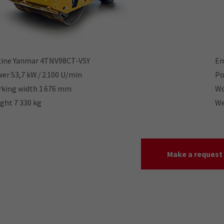
ine Yanmar 4TNV98CT-VSY
En
er 53,7 kW / 2 100 U/min
Po
king width 1 676 mm
Wo
ght 7 330 kg
We
Make a request
Contact