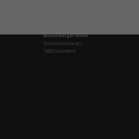
info@bischofberger.de
Tel: +49 6293 9215 - 0
Fax: +49 6293 9215 - 11
Bischofberger GmbH
Schmalwiesenweg 1
74850 Schefflenz