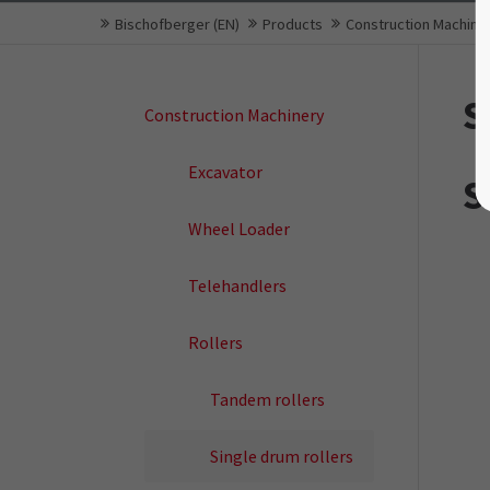
Bischofberger (EN)
Products
Construction Machine
S
Construction Machinery
Excavator
S
Wheel Loader
Telehandlers
Rollers
Tandem rollers
Single drum rollers