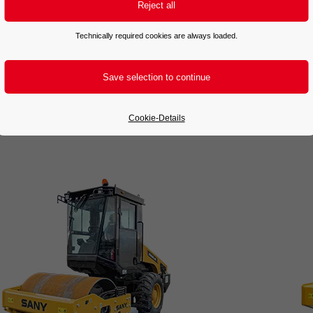
ry
Rollers
Single drum rollers
Technically required cookies are always loaded.
ingle drum rollers
SR80C
Cookie-Details