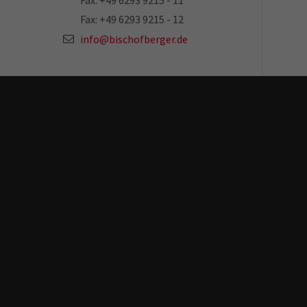
Your direct contact to us
Fax: +49 6293 9215 - 11
Fax: +49 6293 9215 - 12
info@bischofberger.de