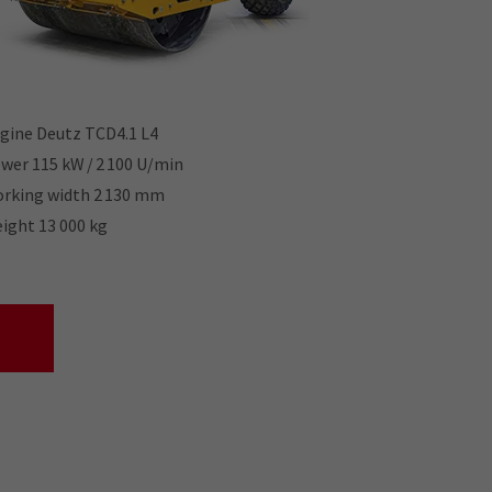
gine Deutz TCD4.1 L4
wer 115 kW / 2 100 U/min
rking width 2 130 mm
ight 13 000 kg
Social Media