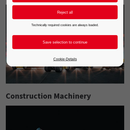
Technically required cookies are always loaded.
Cookie-Details
Construction Machinery