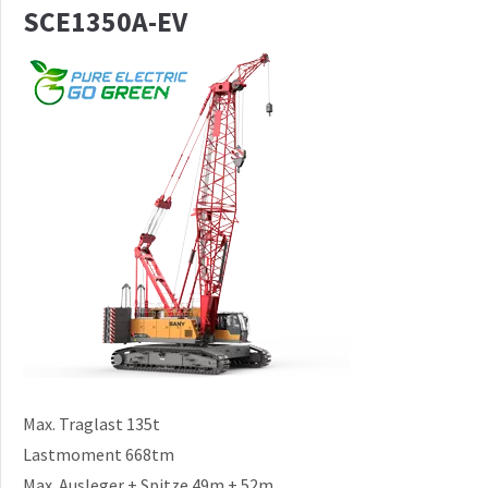
SCE1350A-EV
Max. Traglast 135t
Lastmoment 668tm
Max. Ausleger + Spitze 49m + 52m